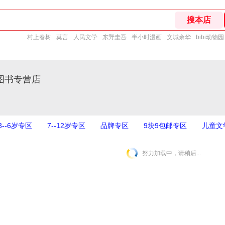
村上春树
莫言
人民文学
东野圭吾
半小时漫画
文城余华
bibi动物园
图书专营店
3--6岁专区
7--12岁专区
品牌专区
9块9包邮专区
儿童文
努力加载中，请稍后...