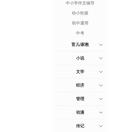
中小学作文辅导
幼小衔接
初中通用
中考
育儿/家教
小说
文学
经济
管理
动漫
传记