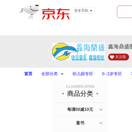
更多导航
服装城
食品
金融
鑫海鼎盛
关注我
首页
全部分类
幼儿园专区
0--2岁专区
CLASSIFICATION
商品分类
每满50减10元
童书