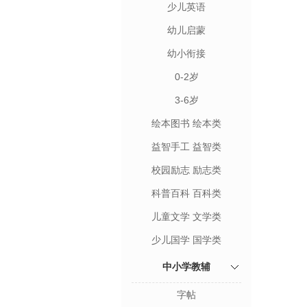
少儿英语
幼儿启蒙
幼小衔接
0-2岁
3-6岁
绘本图书 绘本类
益智手工 益智类
校园励志 励志类
科普百科 百科类
儿童文学 文学类
少儿国学 国学类
中小学教辅
字帖