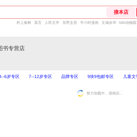
村上春树
莫言
人民文学
东野圭吾
半小时漫画
文城余华
bibi动物园
图书专营店
3--6岁专区
7--12岁专区
品牌专区
9块9包邮专区
儿童文
努力加载中，请稍后...