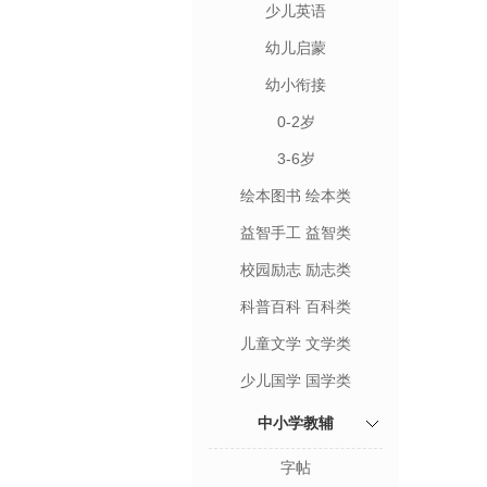
少儿英语
幼儿启蒙
幼小衔接
0-2岁
3-6岁
绘本图书 绘本类
益智手工 益智类
校园励志 励志类
科普百科 百科类
儿童文学 文学类
少儿国学 国学类
中小学教辅
字帖