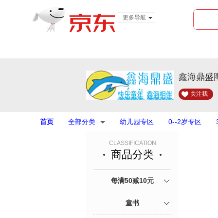
更多导航
服装城
食品
金融
鑫海鼎盛
关注我
首页
全部分类
幼儿园专区
0--2岁专区
CLASSIFICATION
商品分类
每满50减10元
童书