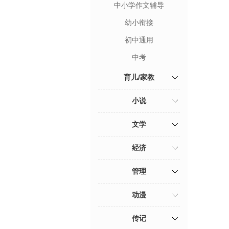
中小学作文辅导
幼小衔接
初中通用
中考
育儿/家教
小说
文学
经济
管理
动漫
传记